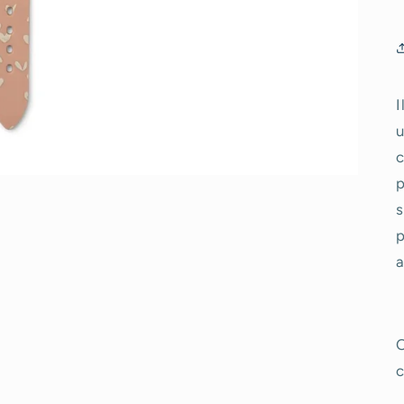
I
u
c
p
s
p
a
O
c