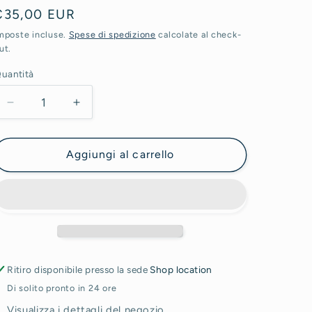
e
Prezzo
€35,00 EUR
o
di
mposte incluse.
Spese di spedizione
calcolate al check-
g
ut.
istino
r
uantità
a
Diminuisci
Aumenta
f
quantità
quantità
i
per
per
Orologio
Orologio
Aggiungi al carrello
c
-
-
a
Sweethearts
Sweethearts
Ritiro disponibile presso la sede
Shop location
Di solito pronto in 24 ore
Visualizza i dettagli del negozio