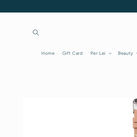
Vai
direttamente
ai contenuti
Home
Gift Card
Per Lei
Beauty
Passa alle
informazioni
sul prodotto