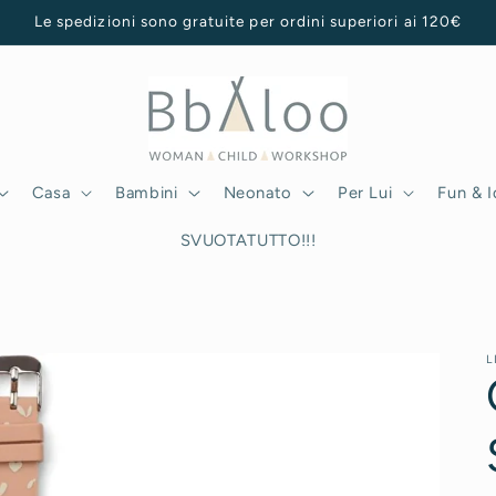
Le spedizioni sono gratuite per ordini superiori ai 120€
Casa
Bambini
Neonato
Per Lui
Fun & 
SVUOTATUTTO!!!
L