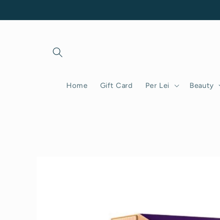
Vai
direttamente
ai contenuti
Home
Gift Card
Per Lei
Beauty
Passa alle
informazioni
sul prodotto