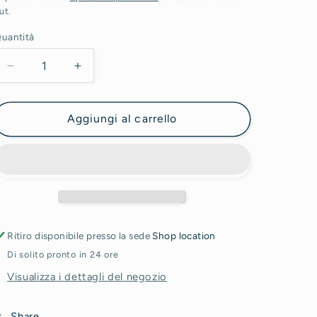
e
ut.
istino
o
uantità
g
r
Diminuisci
Aumenta
quantità
quantità
a
per
per
f
Succulent
Succulent
Aggiungi al carrello
red
red
i
c
a
Ritiro disponibile presso la sede
Shop location
Di solito pronto in 24 ore
Visualizza i dettagli del negozio
Share