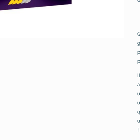
Q
g
p
p
I
a
u
u
q
u
f