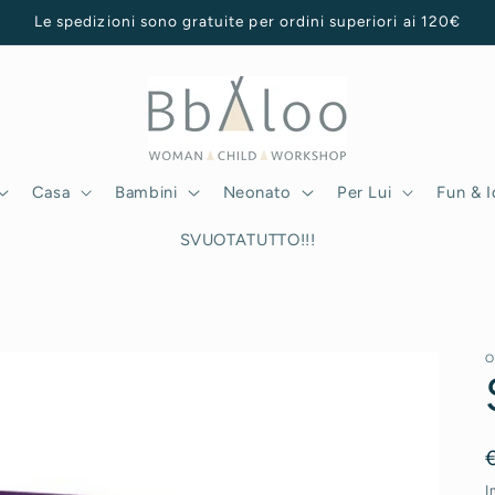
Le spedizioni sono gratuite per ordini superiori ai 120€
Casa
Bambini
Neonato
Per Lui
Fun & 
SVUOTATUTTO!!!
O
I